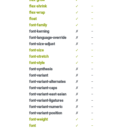
flex-shrink
✓
−
flex-wrap
✓
−
float
✓
−
font-family
✓
−
font-kerning
✗
−
font-language-override
✗
−
font-size-adjust
✗
−
font-size
✓
−
font-stretch
✓
−
font-style
✓
−
font-synthesis
✗
−
font-variant
✗
−
font-variant-alternates
✗
−
font-variant-caps
✗
−
font-variant-east-asian
✗
−
font-variant-ligatures
✗
−
font-variant-numeric
✗
−
font-variant-position
✗
−
font-weight
✓
−
font
✓
−