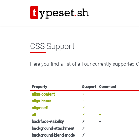
CSS Support
Here you find a list of all our currently supported 
Property
Support
Comment
align-content
✓
−
align-items
✓
−
align-self
✓
−
all
✓
−
backface-visibility
✗
−
background-attachment
✗
−
background-blend-mode
✗
−