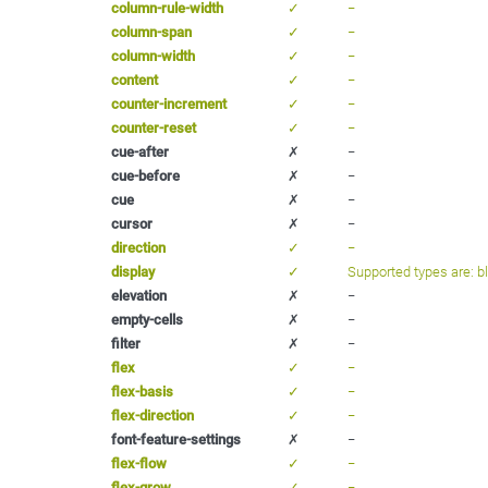
column-rule-width
✓
−
column-span
✓
−
column-width
✓
−
content
✓
−
counter-increment
✓
−
counter-reset
✓
−
cue-after
✗
−
cue-before
✗
−
cue
✗
−
cursor
✗
−
direction
✓
−
display
✓
Supported types are: bloc
elevation
✗
−
empty-cells
✗
−
filter
✗
−
flex
✓
−
flex-basis
✓
−
flex-direction
✓
−
font-feature-settings
✗
−
flex-flow
✓
−
flex-grow
✓
−