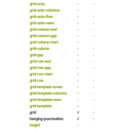
grid-area
✓
−
grid-auto-columns
✓
−
grid-auto-flow
✓
−
grid-auto-rows
✓
−
grid-column-end
✓
−
grid-column-gap
✓
−
grid-column-start
✓
−
grid-column
✓
−
grid-gap
✓
−
grid-row-end
✓
−
grid-row-gap
✓
−
grid-row-start
✓
−
grid-row
✓
−
grid-template-areas
✓
−
grid-template-columns
✓
−
grid-template-rows
✓
−
grid-template
✓
−
grid
✗
−
hanging-punctuation
✗
−
height
✓
−