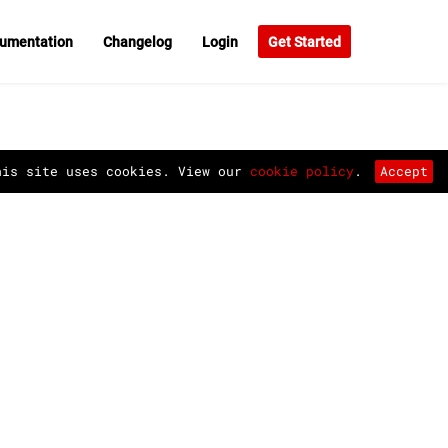
umentation
Changelog
Login
Get Started
his site uses cookies. View our
cookie policy
.
Accept