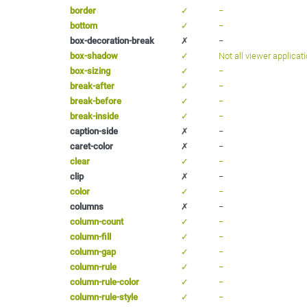
border
✓
−
bottom
✓
−
box-decoration-break
✗
−
box-shadow
✓
Not all viewer applicati
box-sizing
✓
−
break-after
✓
−
break-before
✓
−
break-inside
✓
−
caption-side
✗
−
caret-color
✗
−
clear
✓
−
clip
✗
−
color
✓
−
columns
✗
−
column-count
✓
−
column-fill
✓
−
column-gap
✓
−
column-rule
✓
−
column-rule-color
✓
−
column-rule-style
✓
−