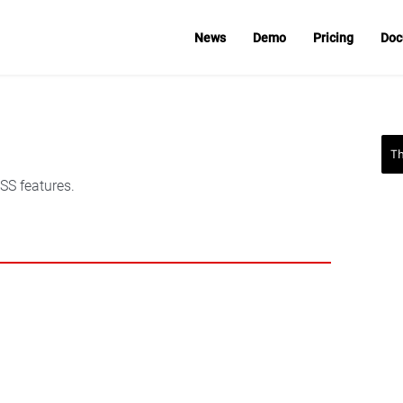
News
Demo
Pricing
Doc
T
CSS features.