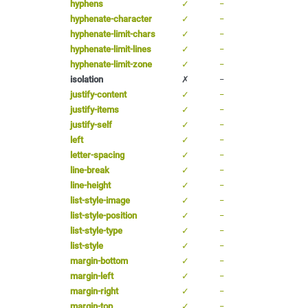
hyphens
✓
−
hyphenate-character
✓
−
hyphenate-limit-chars
✓
−
hyphenate-limit-lines
✓
−
hyphenate-limit-zone
✓
−
isolation
✗
−
justify-content
✓
−
justify-items
✓
−
justify-self
✓
−
left
✓
−
letter-spacing
✓
−
line-break
✓
−
line-height
✓
−
list-style-image
✓
−
list-style-position
✓
−
list-style-type
✓
−
list-style
✓
−
margin-bottom
✓
−
margin-left
✓
−
margin-right
✓
−
margin-top
✓
−